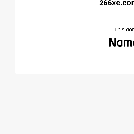
266xe.co
This do